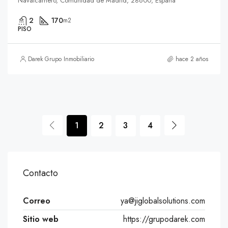
Navalcarnero, Comunidad de Madrid, 28600, España
2
170
m2
PISO
Darek Grupo Inmobiliario
hace 2 años
1
2
3
4
Contacto
Correo
ya@jiglobalsolutions.com
Sitio web
https://grupodarek.com