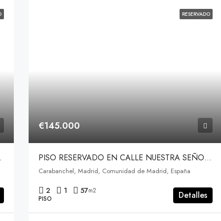
O
RESERVADO
€145.000
FUENLABRADA
PISO RESERVADO EN CALLE NUESTRA SEÑORA DE LA SOLEDAD, CARABANCHEL, MADRID
Carabanchel, Madrid, Comunidad de Madrid, España
2
1
57
m2
Detalles
PISO