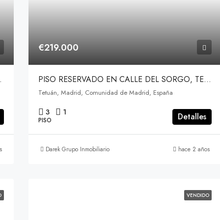
€219.000
É, ALCORCÓN
PISO RESERVADO EN CALLE DEL SORGO, TETUÁN, MADRID
Tetuán, Madrid, Comunidad de Madrid, España
3
1
Detalles
PISO
s
Darek Grupo Inmobiliario
hace 2 años
O
VENDIDO