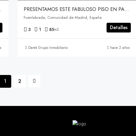
 VERÁ, LATINA, MADRID
PRESENTAMOS ESTE FABULOSO PISO EN PASEO DE CHILE, FUENLABRADA
Fuenlabrada, Comunidad de Madrid, España
Detalles
3
1
85
m2
s
Darek Grupo Inmobiliario
hace 2 años
1
2