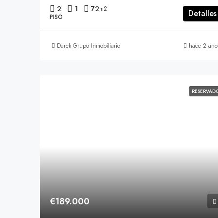
2
1
72
m2
Detalles
PISO
Darek Grupo Inmobiliario
hace 2 año
RESERVAD
€189.000