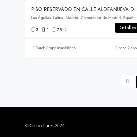
PISO RESERVADO EN CALLE ALDEANUEVA DE LA
Las Águilas, Latina, Madrid, Comunidad de Madrid, España
Detalles
3
1
75
m2
Darek Grupo Inmobiliario
hace 2 año
© Grupo Darek 2024