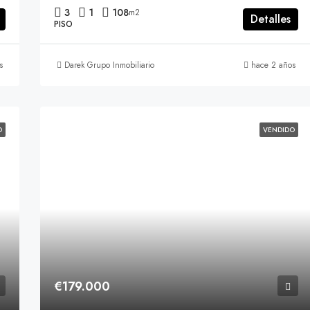
3
1
108
m2
Detalles
PISO
s
Darek Grupo Inmobiliario
hace 2 años
O
VENDIDO
€179.000