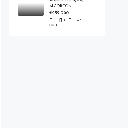
ALCORCÓN
€259.900
3
1
80
m2
PISO