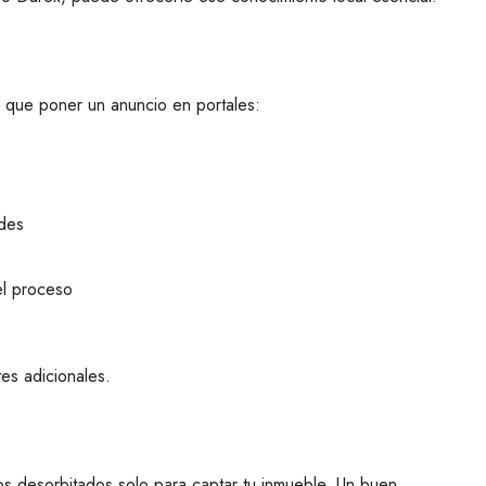
 que poner un anuncio en portales:
edes
l proceso
tes adicionales.
s desorbitados solo para captar tu inmueble. Un buen