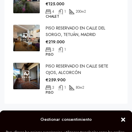
€125.000
4
1
200
m2
CHALET
PISO RESERVADO EN CALLE DEL
SORGO, TETUÁN, MADRID
€219.000
3
1
PISO
PISO RESERVADO EN CALLE SIETE
OJOS, ALCORCÓN
€259.900
3
1
80
m2
PISO
Gestionar consentimiento
© Grupo Darek 2024