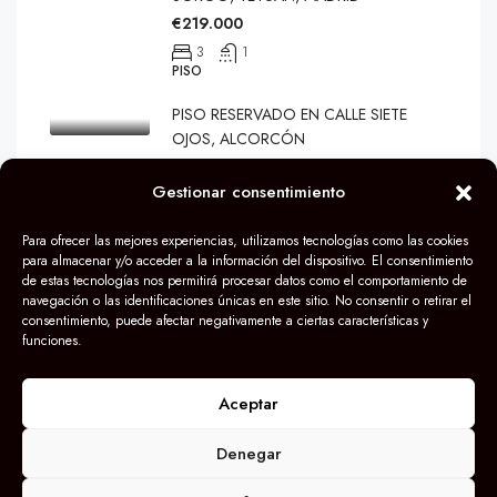
€219.000
3
1
PISO
PISO RESERVADO EN CALLE SIETE
OJOS, ALCORCÓN
€259.900
Gestionar consentimiento
3
1
80
m2
PISO
Para ofrecer las mejores experiencias, utilizamos tecnologías como las cookies
para almacenar y/o acceder a la información del dispositivo. El consentimiento
de estas tecnologías nos permitirá procesar datos como el comportamiento de
navegación o las identificaciones únicas en este sitio. No consentir o retirar el
consentimiento, puede afectar negativamente a ciertas características y
funciones.
© Grupo Darek 2024
Aceptar
Denegar