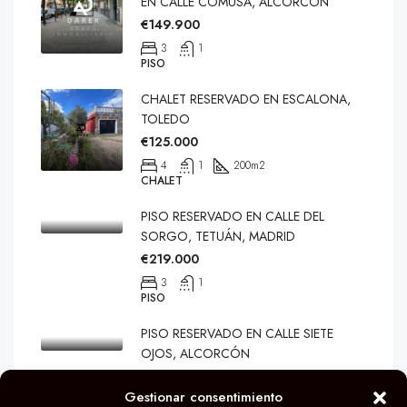
EN CALLE COMUSA, ALCORCÓN
€149.900
3
1
PISO
CHALET RESERVADO EN ESCALONA,
TOLEDO
€125.000
4
1
200
m2
CHALET
PISO RESERVADO EN CALLE DEL
SORGO, TETUÁN, MADRID
€219.000
3
1
PISO
PISO RESERVADO EN CALLE SIETE
OJOS, ALCORCÓN
€259.900
Gestionar consentimiento
3
1
80
m2