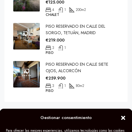
€125.000
4
1
200
m2
CHALET
PISO RESERVADO EN CALLE DEL
SORGO, TETUÁN, MADRID
€219.000
3
1
PISO
PISO RESERVADO EN CALLE SIETE
OJOS, ALCORCÓN
€259.900
3
1
80
m2
PISO
Gestionar consentimiento
© Grupo Darek 2024
Para ofrecer las mejores experiencias, utilizamos tecnologías como las cookies