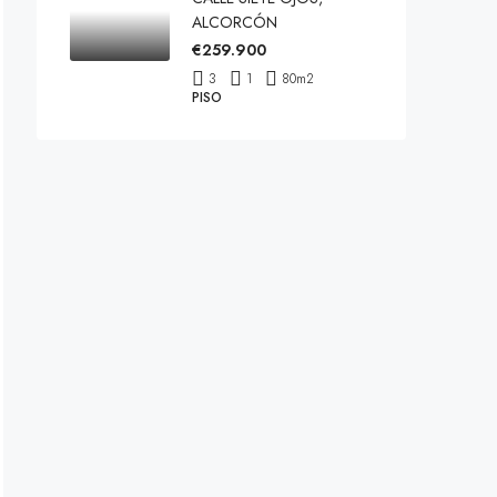
ALCORCÓN
€259.900
3
1
80
m2
PISO