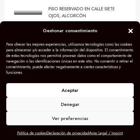
PISO RESERVADO EN CALLE SIETE
OJOS, ALCORCÓN
€259.900
Gestionar consentimiento
3
1
80
m2
PISO
Para ofrecer las mejores experiencias, utilizamos tecnologías como las cookies
para almacenar y/o acceder a la información del dispositivo. El consentimiento
de estas tecnologías nos permitirá procesar datos como el comportamiento de
navegación o las identificaciones únicas en este sitio. No consentir o retirar el
consentimiento, puede afectar negativamente a ciertas características y
funciones.
© Grupo Darek 2024
Aceptar
Denegar
Ver preferencias
Política de cookies
Declaración de privacidad
Aviso Legal / Imprint