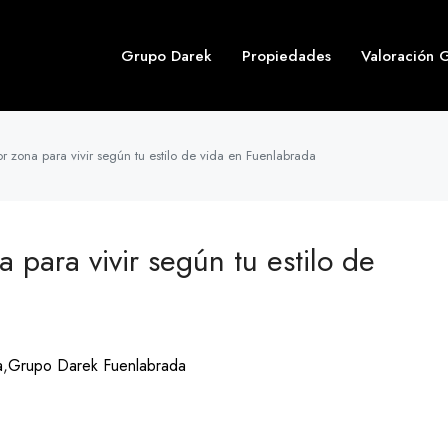
Grupo Darek
Propiedades
Valoración G
r zona para vivir según tu estilo de vida en Fuenlabrada
 para vivir según tu estilo de
a
,
Grupo Darek Fuenlabrada