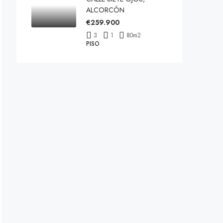
ALCORCÓN
€259.900
3
1
80
m2
PISO