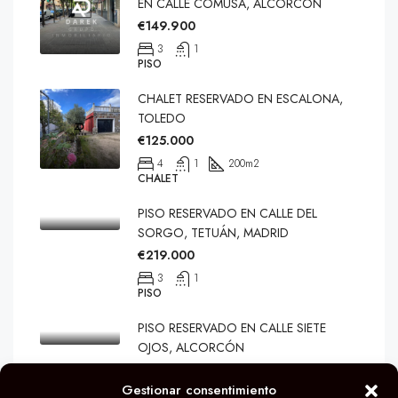
EN CALLE COMUSA, ALCORCÓN
€149.900
3
1
PISO
CHALET RESERVADO EN ESCALONA,
TOLEDO
€125.000
4
1
200
m2
CHALET
PISO RESERVADO EN CALLE DEL
SORGO, TETUÁN, MADRID
€219.000
3
1
PISO
PISO RESERVADO EN CALLE SIETE
OJOS, ALCORCÓN
€259.900
Gestionar consentimiento
3
1
80
m2