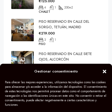
€125.000
4
1
200
m2
CHALET
PISO RESERVADO EN CALLE DEL
SORGO, TETUÁN, MADRID
€219.000
3
1
PISO
PISO RESERVADO EN CALLE SIETE
OJOS, ALCORCÓN
€259.900
Gestionar consentimiento
3
1
80
m2
PISO
Para ofrecer las mejores experiencias, utilizamos tecnologías como las cookies
para almacenar y/o acceder a la información del dispositivo. El consentimiento
de estas tecnologías nos permitirá procesar datos como el comportamiento de
navegación o las identificaciones únicas en este sitio. No consentir o retirar el
consentimiento, puede afectar negativamente a ciertas características y
funciones.
© Grupo Darek 2024