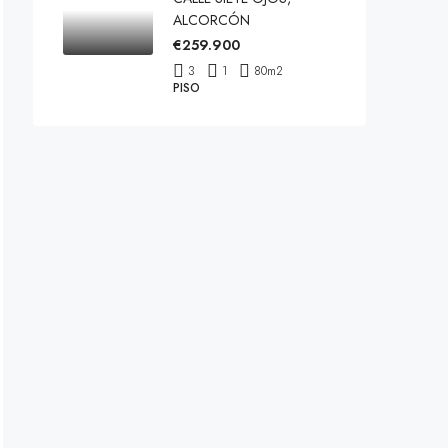
ALCORCÓN
€259.900
3
1
80
m2
PISO