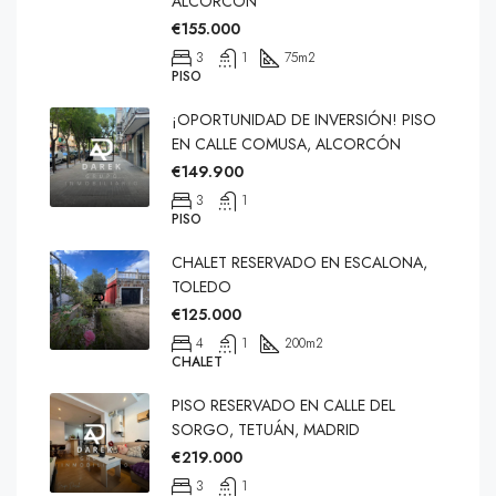
ALCORCÓN
€155.000
3
1
75
m2
PISO
¡OPORTUNIDAD DE INVERSIÓN! PISO
EN CALLE COMUSA, ALCORCÓN
€149.900
3
1
PISO
CHALET RESERVADO EN ESCALONA,
TOLEDO
€125.000
4
1
200
m2
CHALET
PISO RESERVADO EN CALLE DEL
SORGO, TETUÁN, MADRID
€219.000
3
1