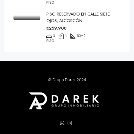
PISO
PISO RESERVADO EN CALLE SIETE
OJOS, ALCORCÓN
€259.900
3
1
80
m2
PISO
© Grupo Darek 2024