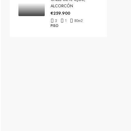
ALCORCÓN
€259.900
3
1
80
m2
PISO