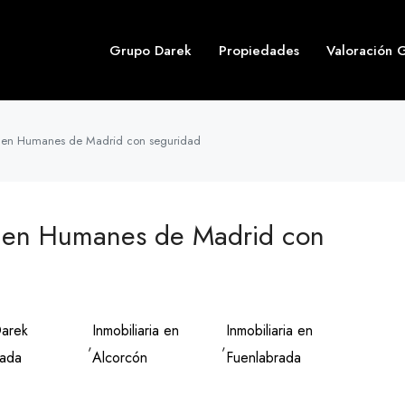
Grupo Darek
Propiedades
Valoración G
o en Humanes de Madrid con seguridad
o en Humanes de Madrid con
arek
Inmobiliaria en
Inmobiliaria en
,
,
rada
Alcorcón
Fuenlabrada