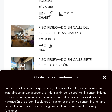
TOLEDO
€125.000
4
1
200
m2
CHALET
PISO RESERVADO EN CALLE DEL
SORGO, TETUÁN, MADRID
€219.000
3
1
PISO
PISO RESERVADO EN CALLE SIETE
OJOS, ALCORCÓN
€259.900
Gestionar consentimiento
3
1
80
m2
PISO
Para ofrecer las mejores experiencias, utilizamos tecnologías como las cookies
para almacenar y/o acceder a la información del dispositivo. El consentimiento
de estas tecnologías nos permitirá procesar datos como el comportamiento de
navegación o las identificaciones únicas en este sitio. No consentir o retirar el
consentimiento, puede afectar negativamente a ciertas características y
funciones.