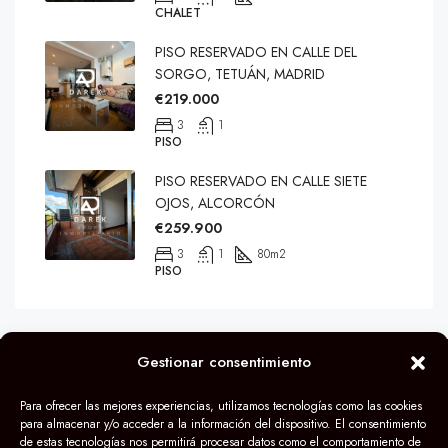
CHALET
PISO RESERVADO EN CALLE DEL
SORGO, TETUÁN, MADRID
€219.000
3
1
PISO
PISO RESERVADO EN CALLE SIETE
OJOS, ALCORCÓN
€259.900
3
1
80
m2
PISO
Gestionar consentimiento
© Grupo Darek 2024
Para ofrecer las mejores experiencias, utilizamos tecnologías como las cookies
para almacenar y/o acceder a la información del dispositivo. El consentimiento
de estas tecnologías nos permitirá procesar datos como el comportamiento de