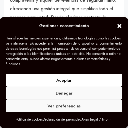
compraventa y alquiler de viviendas de segunda mano,
ofreciendo una gestión integral que simplifica todo el
proceso para usted. Desde el primer contacto, le
brindamos una
Gestionar consentimiento
valoración gratuita
de su propiedad,
un paso esencial para establecer un precio competitivo
Para ofrecer las mejores experiencias, utilizamos tecnologías como las cookies
y realista en el mercado actual. Nuestro equipo de
para almacenar y/o acceder a la información del dispositivo. El consentimiento
de estas tecnologías nos permitirá procesar datos como el comportamiento de
expertos le acompañará en cada fase, desde la
navegación o las identificaciones únicas en este sitio. No consentir o retirar el
consentimiento, puede afectar negativamente a ciertas características y
búsqueda de la propiedad ideal o del comprador
funciones.
perfecto, hasta la negociación y la formalización de
todos los trámites legales y administrativos.
Aceptar
No deje al azar una decisión tan importante como la
Denegar
compra o venta de su vivienda. Las oportunidades de
Ver preferencias
revalorización en Alcorcón, Fuenlabrada, Móstoles,
Leganés, Getafe, Pozuelo de Alarcón, Parla, Pinto,
Política de cookies
Declaración de privacidad
Aviso Legal / Imprint
Humanes, Navalcarnero y sus alrededores son