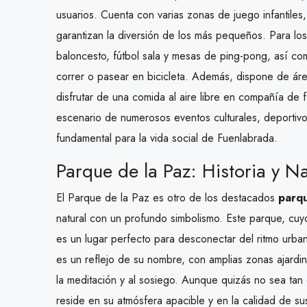
usuarios. Cuenta con varias zonas de juego infantile
garantizan la diversión de los más pequeños. Para los
baloncesto, fútbol sala y mesas de ping-pong, así com
correr o pasear en bicicleta. Además, dispone de ár
disfrutar de una comida al aire libre en compañía de f
escenario de numerosos eventos culturales, deportiv
fundamental para la vida social de Fuenlabrada.
Parque de la Paz: Historia y N
El Parque de la Paz es otro de los destacados
parq
natural con un profundo simbolismo. Este parque, cuy
es un lugar perfecto para desconectar del ritmo urban
es un reflejo de su nombre, con amplias zonas ajardin
la meditación y al sosiego. Aunque quizás no sea tan
reside en su atmósfera apacible y en la calidad de sus