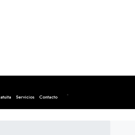
912 57 64 96
atuita
Servicios
Contacto