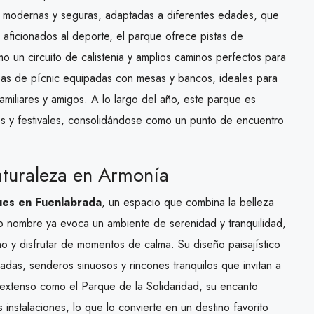
s, modernas y seguras, adaptadas a diferentes edades, que
 aficionados al deporte, el parque ofrece pistas de
o un circuito de calistenia y amplios caminos perfectos para
eas de pícnic equipadas con mesas y bancos, ideales para
amiliares y amigos. A lo largo del año, este parque es
os y festivales, consolidándose como un punto de encuentro
aturaleza en Armonía
ues en Fuenlabrada
, un espacio que combina la belleza
o nombre ya evoca un ambiente de serenidad y tranquilidad,
o y disfrutar de momentos de calma. Su diseño paisajístico
adas, senderos sinuosos y rincones tranquilos que invitan a
 extenso como el Parque de la Solidaridad, su encanto
 instalaciones, lo que lo convierte en un destino favorito